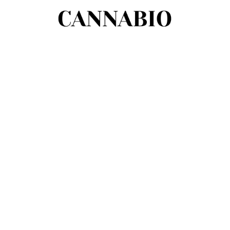
Olejki
Peelingi
Sole
Świece
Algowa Harmonia
Borowinowa Głębia
Bursztynowe Odrodzenie
Polska Łąka
Splash
Timeless Elegance