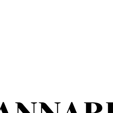
Nawilżający Bałtycki Balsam Algowy
39,99
zł