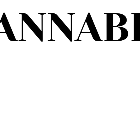
Zestaw Timeless Elegance
29,99
zł
19,99
zł