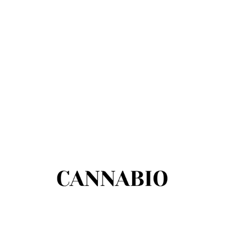
There are no opinie yet.
Be the first to review “Świeca sojowa
Bursztynowe Odrodzenie”
You must be
logged in
to post a review.
Podobne produkty